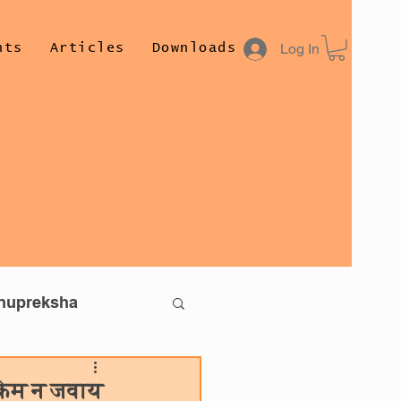
Log In
nts
Articles
Downloads
Author
Conta
nupreksha
i)
 केम न जवाय