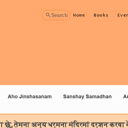
Search
Home
Books
Eve
Aho Jinshasanam
Sanshay Samadhan
A
than
Prashnottar (Hindi)
Manomanthan (Hind
ा छे, तेमना अन्य धर्मना मंदिरमां दर्शन करवा