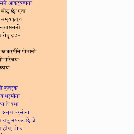
 तमने आकर्षवाना 
खोटुं छे’ एवा 
 सम्यक्त्व 
जिनशासननी 
तेवुं दृढ-
 आकर्षीने पोतानो 
तो परिचय-
भळाय.
ो कुतर्क 
य धर्मोना 
या ते बधा 
 अन्य धर्मोना 
 वधु भयंकर छे.जे 
ा होय, तो ज 