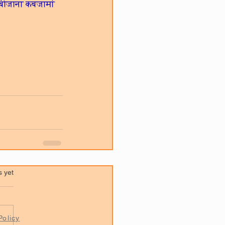
 बीजाना कबजामां 
.
s yet
olicy