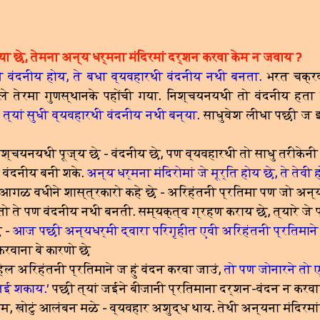
या छे, तेमना अन्य धर्मना मंदिरमां दर्शन करवा केम न जवाय ?
 वंदनीय होय, ते बधा व्यवहारथी वंदनीय नथी बनता.
भरत चक्रवर
टले तेरमा गुणस्थानके पहोंची गया. निश्चयनयथी तो वंदनीय हता
 त्यां सुधी व्यवहारथी वंदनीय नथी बन्या.
साधुवेश लीधा पछी ज इन
निश्चयनयथी पूज्य छे - वंदनीय छे, पण व्यवहारथी तो साधु तरीकेनी 
ज वंदनीय बनी शके.
अन्य धर्मना मंदिरोमां जे मूर्ति होय छे, ते तेवी
आगळ वधीने शास्त्रकारो कहे छे - अरिहंतनी प्रतिमा पण जो अन्य
; तो ते पण वंदनीय नथी बनती. सम्यक्त्व ग्रहण कराय छे, त्यारे जे
े -
आज पछी अन्यधर्मी द्वारा परिगृहीत एवी अरिहंतनी प्रतिमाने प
करवाना बे कारणो छे
हेल अरिहंतनी प्रतिमाने ज हुं वंदन करवा जाउं,
तो पण जोनारने तो ए
 जई शकाय.’
पछी त्यां जईने बीजानी प्रतिमाना दर्शन-वंदन न करवा 
 खोटुं आलंबन मळे - व्यवहार अशुद्ध थाय. तेथी अन्यना मंदिरमां 