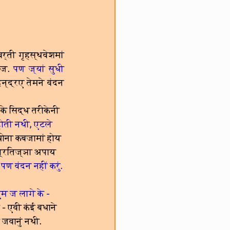
्ती गृहस्थवेशमां 
 ज.
पण ज्यां सुधी 
्द्रए तेमने वंदन 
के सिद्ध तरीकेनी 
 होती नथी, एटले 
ोना कबजामां होय 
 प्रतिज्ञा अपाय 
ण वंदन नहीं करुं.
म ज लागे के - 
- एवी कंई बधाने 
जवानुं नथी.