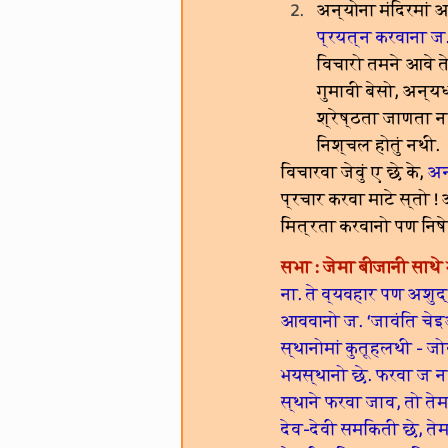
अन्योना मंदिरमां 
प्रयत्न करवाना ज
विचारो तमने आवे त
गुमावी बेसो, अन्
श्रेष्ठता जाणता नथ
निश्चल होतुं नथी.
विचारवा जेवुं ए छे के, 
अन
प्रचार करवा माटे स्तो
मित्रता करवानो पण निषे
सभा : जेमा बीजानी साथे
ना. ते व्यवहार पण अशुद
आववानो ज. ‘जावंति चेइ
स्थानोमां कुतूहलथी - ज
भयस्थानो छे. फरवा ज न 
स्थाने फरवा जाव, तो ते
देव-देवी समकिती छे, ते