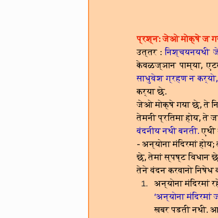
प्रश्न: जेओ मोक्षे ज ग
उत्तर : 
निश्चयनयथी जे
केवळज्ञान
पाम्या, ए
साधुवेश ग्रहण न कर्यो,
कर्या छे.
जेओ मोक्षे गया छे, ते 
तेमनी प्रतिमा होय, ते 
वंदनीय नथी बनती. 
एथी 
- अन्योना मंदिरमां होय
छे, तेमां स्पष्ट विधान छ
तेने वंदन करवानो निषेध 
अन्योना मंदिरमां र
‘अन्योना मंदिरमां
खबर पडती नथी. आम,