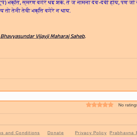
ूपे) भक्ति, स्मरण वगेरे थइ शके. ते ज नामना देव-देवी होय, पण जो
य तो तेनी तेवी भक्ति वगेरे न थाय.
. Bhavyasundar Vijayji Maharaj Saheb
.
Rated 0 out of 5 stars
No rating
ms and Conditions
Donate
Privacy Policy
Prabhavna P