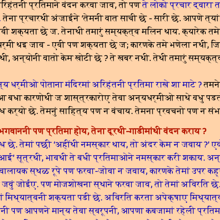
अरिहंतनी प्रतिमाने वंदन करवा जाव, तो पण 
ते लोको प्रचार द्वारा
.
तेना प्रचारथी अंजाईने ‘तेमनी वात साची छे - सारी छे. आपणे त्यां 
ेवी शक्यता छे ज. तेनाथी तमारुं सम्यक्त्व मलिन थाय. क्यारेक तमे
यधर्मी थइ जाव - एवी पण शक्यता छे ज; कारणके तमे भणेला नथी, 
ी, अन्योनी वातो केम खोटी छे ? ते खबर नथी. तेथी तमारुं सम्यक्त्व 
्य धर्मीओ पोताना मंदिरमां अरिहंतनी प्रतिमा राखे शा माटे ?
तमने
 ! आ बधा कारणोथी ज शास्त्रकारोए तेवा अन्यधर्मीओ साथे वधु पड
ध कर्यो छे. तेमनुं साहित्य पण न वंचाय. तेमना प्रवचनो पण न सं
 भगवाननी पण प्रतिमा होय, तेना दूरथी-गाडीमांथी वंदन कराय ?
्ध छे. तेमां पछी ‘अहींथी नमस्कार थाय, तो अंदर केम न जवाय ?’ एव
आई’ सूत्रथी, भावथी ते बधी प्रतिमाओने नमस्कार करी शकाय. अन्
ोवालायक स्थळ रूपे पण फरवा-जोवा न जवाय, कारणके तेमां उपर कह्
जवुं जोईए. पण मोजशोखना स्थाने फरवा जाव, तो तेमां अविरति छे.
मां मिथ्यात्वनी शक्यता पडी छे. अविरति करता अपेक्षाए मिथ्यात्व
मनी पण आपणने मान्य तेवा स्वरूपनी, आपणा कबजामां रहेली प्रतिम