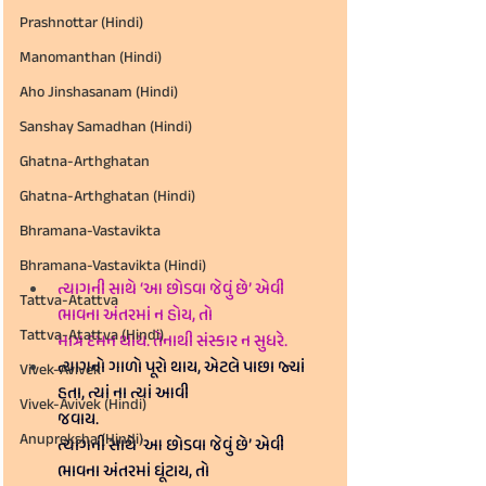
Prashnottar (Hindi)
Manomanthan (Hindi)
Aho Jinshasanam (Hindi)
Sanshay Samadhan (Hindi)
Ghatna-Arthghatan
Ghatna-Arthghatan (Hindi)
Bhramana-Vastavikta
Bhramana-Vastavikta (Hindi)
ત્યાગની સાથે ‘આ છોડવા જેવું છે’ એવી 
Tattva-Atattva
ભાવના અંતરમાં ન હોય, તો 
Tattva-Atattva (Hindi)
માત્ર દમન થાય. તેનાથી સંસ્કાર ન સુધરે. 
ત્યાગનો ગાળો પૂરો થાય, એટલે પાછા જ્યાં 
Vivek-Avivek
હતા, ત્યાં ના ત્યાં આવી 
Vivek-Avivek (Hindi)
જવાય.
Anupreksha (Hindi)
ત્યાગની સાથે ‘આ છોડવા જેવું છે’ એવી 
ભાવના અંતરમાં ઘૂંટાય, તો 