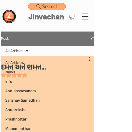
Search
Jinvachan
Post
All Articles
All Articles
દમન અને શમન...
News
Rated NaN out of 5 stars.
Info
Aho Jinshasanam
Sanshay Samadhan
Anupreksha
Prashnottar
Manomanthan