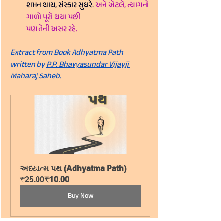
શમન થાય, સંસ્કાર સુધરે.
અને એટલે, ત્યાગનો 
ગાળો પૂરો થયા પછી 
પણ તેની અસર રહે.
Extract from Book Adhyatma Path 
written by 
P.P. Bhavyasundar Vijayji 
Maharaj Saheb.
અધ્યાત્મ પથ (Adhyatma Path)
₹25.00
₹10.00
Buy Now