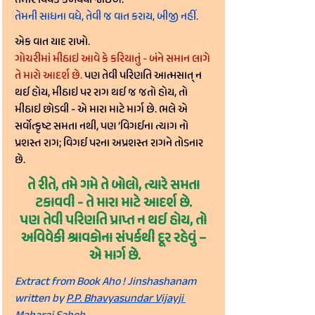
તમારે વિવેક કેળવવો જોઈએ.
તેમની સાધના વધે, તેવી જ વાત કરાય, બીજી નહીં.
એક વાત યાદ રાખો.
ગોચરીમાં મીઠાઇ આવે કે કરિયાતું - બંને સમાન લાગે 
તે મારો આદર્શ છે. 
પણ તેવી પરિણતિ આત્મસાત્ ન 
થઈ હોય, મીઠાઇ પર રાગ થઈ જ જતો હોય, તો 
મીઠાઇ છોડવી - એ મારા માટે માર્ગ છે. ભલે એ 
સર્વોત્કૃષ્ટ સમતા નથી, પણ ‘વિગઈના ત્યાગ નો 
પ્રશસ્ત રાગ; વિગઈ પરના અપ્રશસ્ત રાગને તોડનાર 
છે.
તે રીતે, તમે ગમે તે બોલો, ત્યારે સમતા 
ટકાવવી - તે મારા માટે આદર્શ છે. 
પણ તેવી પરિણતિ પ્રાપ્ત ન થઈ હોય, તો 
અવિવેકી શ્રાવકોના સંપર્કથી દૂર રહેવું – 
એ માર્ગ છે.
Extract from Book Aho ! Jinshashanam 
written by 
P.P. Bhavyasundar Vijayji 