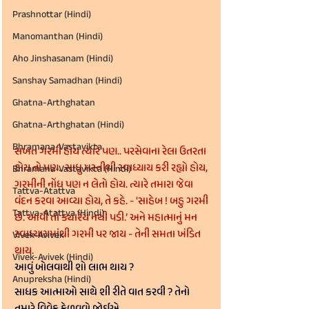
Prashnottar (Hindi)
Manomanthan (Hindi)
Aho Jinshasanam (Hindi)
Sanshay Samadhan (Hindi)
Ghatna-Arthghatan
Ghatna-Arthghatan (Hindi)
Bhramana-Vastavikta
સખત ગરમી હોય ત્યારે પણ.. પરસેવાના રેલા ઉતરતા 
હોય તો પણ.. સાધુ મસ્તીથી સ્વાધ્યાય કરી રહ્યો હોય, 
Bhramana-Vastavikta (Hindi)
ગરમીની નોંધ પણ ન લેતો હોય. ત્યારે તમારા જેવા 
Tattva-Atattva
વંદન કરવા આવ્યા હોય, તે કહે. - 'સાહેબ ! બહુ ગરમી 
Tattva-Atattva (Hindi)
છે. આવી તો ક્યારેય નથી પડી.’ અને મહાત્માનું મન 
સ્વાધ્યાયમાંથી ગરમી પર જાય - તેની સમતા ખંડિત 
Vivek-Avivek
થાય. 
Vivek-Avivek (Hindi)
આવું બોલવાથી શો લાભ થાય ?
Anupreksha (Hindi)
સાધક આત્માઓ સાથે શી રીતે વાત કરવી ? તેનો 