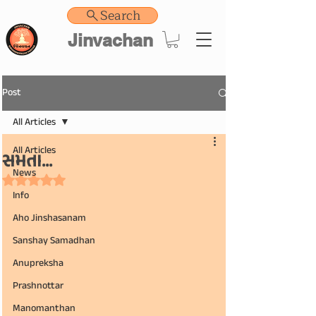
Search
Jinvachan
Post
All Articles
All Articles
સમતા...
News
Rated NaN out of 5 stars.
Info
Aho Jinshasanam
Sanshay Samadhan
Anupreksha
Prashnottar
Manomanthan