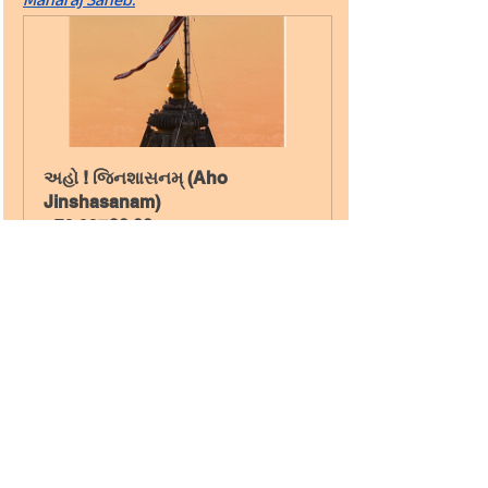
Maharaj Saheb.
અહો ! જિનશાસનમ્ (Aho 
Jinshasanam)
₹70.00
₹20.00
Buy Now
Manomanthan