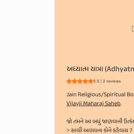
અધ્યાત્મ યાત્રા (Adhya
Rating is 5.0 out of five stars b
5.0 | 2 reviews
Jain Religious/Spiritual Bo
Vijayji Maharaj Saheb
.
જો તમને આ બધું જાણવાની ઉત્કંઠ
˃
સાચી આરાધના કોને કહેવાય
?