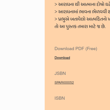
˃
આરાધના થી આત્માના દોષો ઘટે
˃
આરાધનામાં ભાવના ભેળવવી શી
˃
પ્રભુએ બતાવેલો આત્મહિતનો ખ
તો આ પુસ્તક તમારા માટે જ છે.
Download PDF (Free)
Download
JSBN
SPARI00052
ISBN