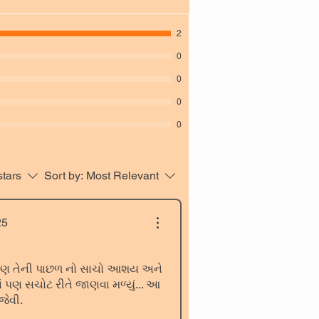
2
0
0
0
0
stars
Sort by:
Most Relevant
25
 પણ તેની પાછળ નો સાચો આશય અને
ં પણ સચોટ રીતે જાણવા મળ્યું... આ
જેવી.