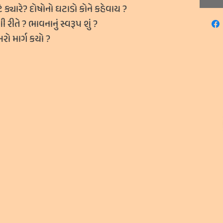
 ક્યારે?
દોષોનો ઘટાડો કોને કહેવાય
?
 રીતે
?
ભાવનાનું સ્વરૂપ શું
?
રો માર્ગ કયો
?
Don
(In
Qua
to
Inc
Amo