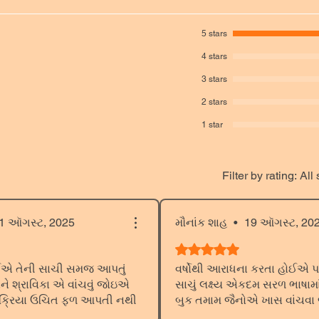
5 stars
4 stars
3 stars
2 stars
1 star
Filter by rating:
All 
1 ઑગસ્ટ, 2025
મૌનાંક શાહ
•
19 ઑગસ્ટ, 20
Rated 5 out of 5 stars.
ોઈએ તેની સાચી સમજ આપતું
વર્ષોથી આરાધના કરતા હોઈએ
ને શ્રાવિકા એ વાંચવું જોઇએ
સાચું લક્ષ્ય એકદમ સરળ ભાષામા
 ક્રિયા ઉચિત ફળ આપતી નથી
બુક તમામ જૈનોએ ખાસ વાંચવા 