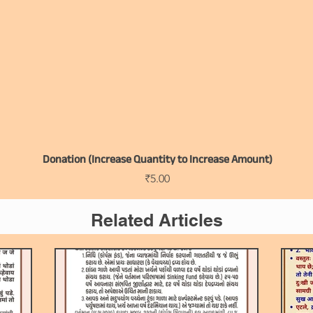
Donation (Increase Quantity to Increase Amount)
Price
₹5.00
Related Articles