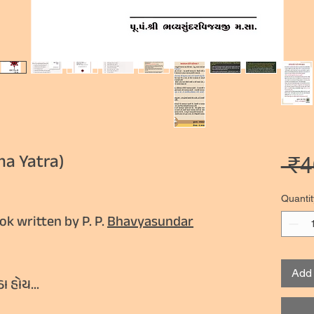
tma Yatra)
 ₹4
ased on 2 reviews
Quantit
ok written by P. P.
Bhavyasundar
Add 
ા હોય...