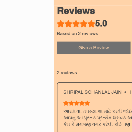
Reviews
5.0
Rated 5 out of 5 stars.
Based on 2 reviews
Give a Review
2 reviews
SHRIPAL SOHANLAL JAIN
•
1
Rated 5 out of 5 stars.
આરાધના, તપસ્યા શા માટે કરવી જ
આપનું આ પુસ્તક પ્રત્યેક શ્રાવક અ
કેમ કે સમજણ વગર કરેલી કોઈ પણ