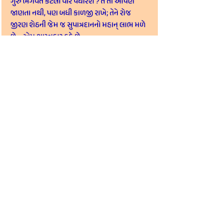
ગુરુ ભગવંત કેટલી વાર પધારશે ? તે તો આપણે 
જાણતા નથી, પણ બધી કાળજી રાખે; તેને રોજ 
જીરણ શેઠની જેમ જ સુપાત્રદાનનો મહાન્ લાભ મળે 
છે – એમ શાસ્ત્રકાર કહે છે.
ધન્ના-શાલિભદ્ર બનાવવાનું સામર્થ્ય ધરાવતા આ 
સુપાત્રદાનનો લાભ રોજ મેળવવાનું સૌભાગ્ય સફળ 
કરીએ...
Article written by 
P.P. Bhavyasundar 
Vijayji Maharaj Saheb
.
Vivek-Avivek