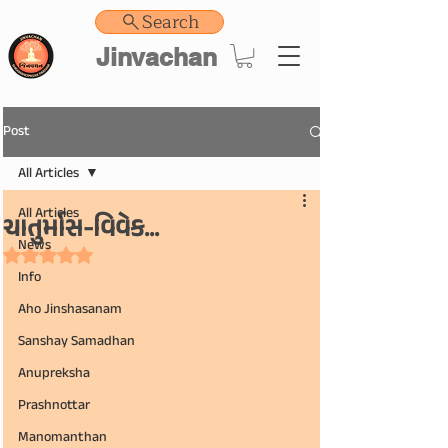
Search
Jinvachan
Post
All Articles
All Articles
ચાતુર્માસ-વિવેક...
News
Rated NaN out of 5 stars.
Info
Aho Jinshasanam
Sanshay Samadhan
Anupreksha
Prashnottar
Manomanthan