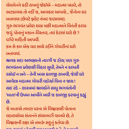
વોચમેનને કહી રાખવું જોઈએ – મહાત્મા પધારે, તો 
અટકાવવા તો નહીં જ, આવકાર આપવો... જૈનોના ઘર 
બતાવવા (છેવટે ફ્લેટ નંબર જણાવવા).
ગુરુ ભગવંત પ્રવેશ થયા પછી મહાત્માને વિનંતી કરવા 
જવું. પોતાનું મકાન-વિસ્તાર, ત્યાં કેટલાં ઘરો છે ? 
વગેરે માહિતી આપવી.
કમ સે કમ એક વાર સાથે રહીને ગોચરીનાં ઘરો 
બતાવવાં.
શ્રાવક સદા અભક્ષ્યનો ત્યાગી જ હોય; પણ ગુરુ 
ભગવંતના પ્રવેશથી વિહાર સુધી, તેમને ન કલ્પતી 
રસોઈ ન બને – તેની ખાસ કાળજી રાખવી; જેથી ઘરે 
આવેલા મહાત્મા ગોચરી વહોર્યા વિના ન જાય !
યાદ રહે – શાસ્ત્રમાં શ્રાવકોને સાધુ ભગવંતોની 
‘માતા’ની ઉપમા આપીને બધી જ કાળજી કરવાનું કહ્યું 
છે.
જે માતાએ તમારા પરના એ વિશ્વાસથી પોતાના 
વહાલસોયા સંતાનને સંયમમાર્ગે વાળ્યો છે, તે 
વિશ્વાસની રક્ષા એ તમારું સહુનું કર્તવ્ય છે.