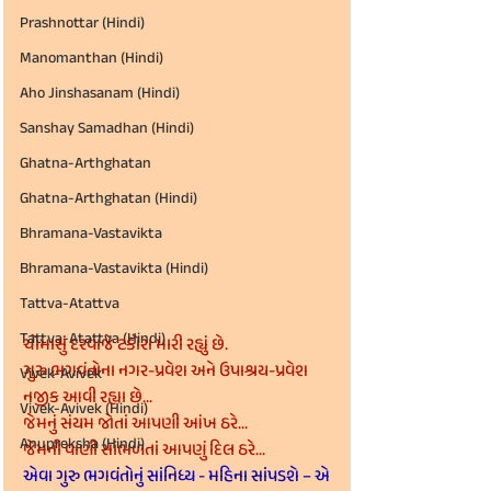
Prashnottar (Hindi)
Manomanthan (Hindi)
Aho Jinshasanam (Hindi)
Sanshay Samadhan (Hindi)
Ghatna-Arthghatan
Ghatna-Arthghatan (Hindi)
Bhramana-Vastavikta
Bhramana-Vastavikta (Hindi)
Tattva-Atattva
Tattva-Atattva (Hindi)
ચોમાસું દરવાજે ટકોરા મારી રહ્યું છે.
ગુરુ ભગવંતોના નગર-પ્રવેશ અને ઉપાશ્રય-પ્રવેશ 
Vivek-Avivek
નજીક આવી રહ્યા છે...
Vivek-Avivek (Hindi)
જેમનું સંયમ જોતાં આપણી આંખ ઠરે...
Anupreksha (Hindi)
જેમની વાણી સાંભળતાં આપણું દિલ ઠરે...
એવા ગુરુ ભગવંતોનું સાંનિધ્ય - મહિના સાંપડશે – એ 