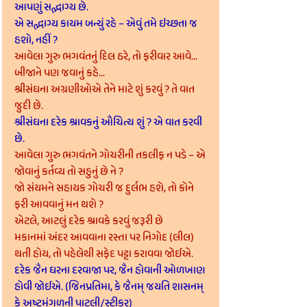
આપણું સદ્ભાગ્ય છે.
એ સદ્ભાગ્ય કાયમ બન્યું રહે – એવું તમે ઇચ્છતા જ 
હશો, નહીં ?
આવેલા ગુરુ ભગવંતનું દિલ ઠરે, તો ફરીવાર આવે... 
બીજાને પણ જવાનું કહે...
શ્રીસંઘના અગ્રણીઓએ તેને માટે શું કરવું ? તે વાત 
જુદી છે.
શ્રીસંઘના દરેક શ્રાવકનું ઔચિત્ય શું ? એ વાત કરવી 
છે.
આવેલા ગુરુ ભગવંતને ગોચરીની તકલીફ ન પડે – એ 
જોવાનું કર્તવ્ય તો સહુનું છે ને ?
જો સંયમને સહાયક ગોચરી જ દુર્લભ હશે, તો કોને 
ફરી આવવાનું મન થશે ?
એટલે, આટલું દરેક શ્રાવકે કરવું જરૂરી છે
મકાનમાં અંદર આવવાના રસ્તા પર નિગોદ (લીલ) 
થતી હોય, તો પહેલેથી સફેદ પટ્ટા કરાવવા જોઈએ.
દરેક જૈન ઘરના દરવાજા પર, જૈન હોવાની ઓળખાણ 
હોવી જોઈએ. (જિનપ્રતિમા, કે જૈનમ્ જયતિ શાસનમ્ 
કે અષ્ટમંગળની પાટલી/સ્ટીકર)