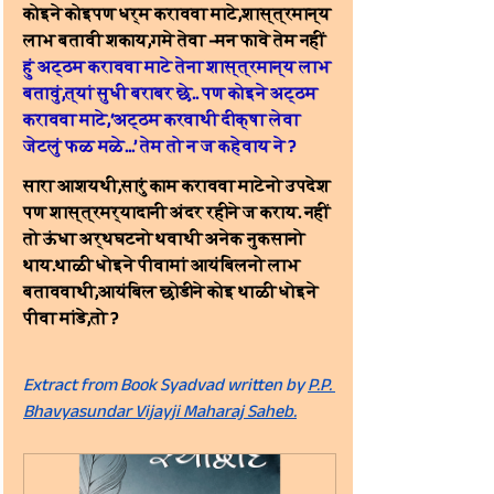
कोइने कोइपण धर्म कराववा माटे,शास्त्रमान्य 
लाभ बतावी शकाय,गमे तेवा -मन फावे तेम नहीं
हुं अट्ठम कराववा माटे तेना शास्त्रमान्य लाभ 
बतावुं,त्यां सुधी बराबर छे.. पण कोइने अट्ठम 
कराववा माटे,‘अट्ठम करवाथी दीक्षा लेवा 
जेटलुं फळ मळे...’ तेम तो न ज कहेवाय ने ?
सारा आशयथी,सारुं काम कराववा माटेनो उपदेश 
पण शास्त्रमर्यादानी अंदर रहीने ज कराय. नहीं 
तो ऊंधा अर्थघटनो थवाथी अनेक नुकसानो 
थाय.थाळी धोइने पीवामां आयंबिलनो लाभ 
बताववाथी,आयंबिल छोडीने कोइ थाळी धोइने 
पीवा मांडे,तो ?
Extract from Book Syadvad written by 
P.P. 
Bhavyasundar Vijayji Maharaj Saheb.