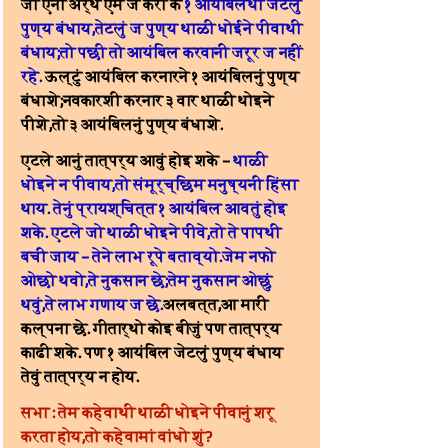
जो एनो अर्थ एम ज करो के 
१ आयंबिलथी जेटलुं 
पुण्य बंधाय,तेटलुं ज पुण्य थाळी धोईने पीवाथी 
बंधाय;तो पछी तो आयंबिल करवानी जरूर ज नहीं 
रहे. 
ऊल्टुं आयंबिल करनारने १ आयंबिलनुं पुण्य 
बंधाशे;नवकारशी करनार ३ वार थाळी थोइने 
पीशे,तो ३ आयंबिलनुं पुण्य बंधाशे.
एटले आनुं तात्पर्य आवुं होइ शके – 
थाळी 
धोइने न पीवाय,तो संमूर्च्छिम मनुष्यनी हिंसा 
थाय. तेनुं प्रायश्चित्त १ आयंबिल आवतुं होइ 
शके. एटले जो थाळी धोइने पीवे,तो ते पापथी 
बची जाय – तेने लाभ रूपे बताव्यो.जेम नफो 
ओछो थवो,ते नुकसान छे;तेम नुकसान ओछुं 
थवुं,ते लाभ गणाय ज छे.
अलबत्त,आ मारी 
कल्पना छे. गीतार्थो कोइ बीजुं पण तात्पर्य 
काढी शके. पण १ आयंबिल जेटलुं पुण्य बंधाय 
तेवुं तात्पर्य न होय.
सभा : तेम कहेवाथी थाळी धोइने पीवानुं शरू 
करता होय,तो कहेवामां वांधो शुं?