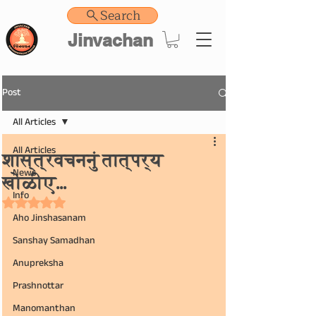
Search
Jinvachan
Post
All Articles
All Articles
शास्त्रवचननुं तात्पर्य
News
खोळीए...
Info
Rated NaN out of 5 stars.
Aho Jinshasanam
Sanshay Samadhan
Anupreksha
Prashnottar
Manomanthan