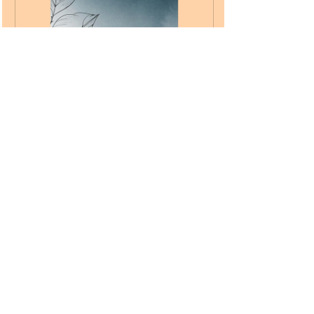
સ્યાદ્વાદ (Syadvad)
₹40.00
₹10.00
Buy Now
Manomanthan (Hindi)
Comments
0.0 / 5 (0)