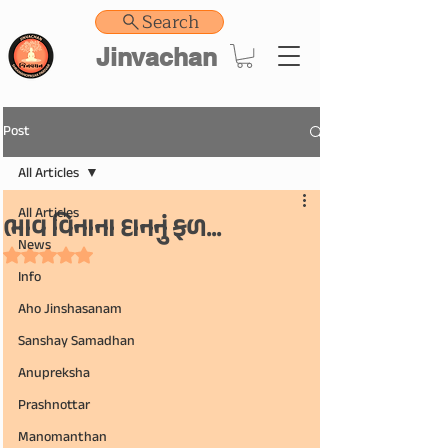
Search
Jinvachan
Post
All Articles
All Articles
ભાવ વિનાના દાનનું ફળ...
News
Rated NaN out of 5 stars.
Info
Aho Jinshasanam
Sanshay Samadhan
Anupreksha
Prashnottar
Manomanthan