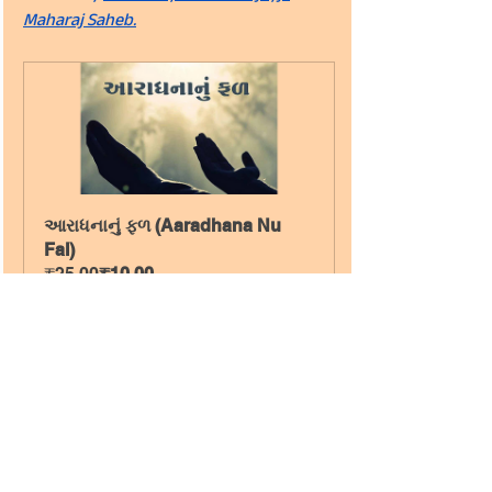
Maharaj Saheb.
આરાધનાનું ફળ (Aaradhana Nu 
Fal)
₹25.00
₹10.00
Buy Now
Manomanthan