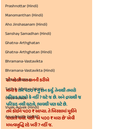
Prashnottar (Hindi)
Manomanthan (Hindi)
Aho Jinshasanam (Hindi)
Sanshay Samadhan (Hindi)
Ghatna-Arthghatan
Ghatna-Arthghatan (Hindi)
Bhramana-Vastavikta
Bhramana-Vastavikta (Hindi)
સૌ પહેલી વાત દાનની કરીએ
Tattva-Atattva
Tattva-Atattva (Hindi)
માનો કે
તમે ૫૦૦ ₹ નું દાન કર્યું. તેનાથી તમારો 
પરિગ્રહ ઘટ્યો કે નહીં ? ઘટે જ છે. અને દ્રવ્યથી જ 
Vivek-Avivek
પરિગ્રહ નથી ઘટતો, ભાવથી પણ ઘટે છે.
Vivek-Avivek (Hindi)
તમે કોઇને ૫૦૦ ₹ આપ્યા. તે ખિસ્સામાં મૂકીને 
Anupreksha (Hindi)
ચાલતો થયો. પછી ‘એ ૫૦૦ ₹ મારા છે’ એવી 
મમત્વબુદ્ધિ રહે ખરી ? નહીં જ.