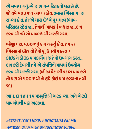
એ મમત્વ ગયું, એ જ ભાવ-પરિગ્રહનો ઘટાડો છે.
જો તમે ૫૦૦ ₹ ન આપ્યા હોત,
તમારા ખિસ્સામાં જ 
રાખ્યા હોત, તો ‘એ મારા છે’ એવું મમત્વ (ભાવ-
પરિગ્રહ) રહેત જ
... તેનાથી પાપકર્મ બંધાત જ...દાન 
કરવાથી તમે એ પાપબંધથી અટકી ગયા.
બીજી વાત, ૫૦૦ ₹ નું દાન ન કર્યું હોત, તમારા 
ખિસ્સામાં હોત, તો તેનો શું ઉપયોગ કરત ?
કોઇક ને કોઇક પાપકાર્યમાં જ તેનો ઉપયોગ કરત... 
દાન કરી દેવાથી તમે એ સંપત્તિનો પાપમાં ઉપયોગ 
કરવાથી અટકી ગયા. 
(બીજા પૈસાથી કદાચ પાપ કરો 
તો પણ એ ૫૦૦ ₹ થી તો હવે કોઇ પાપ કરવાના નથી 
જ.)
આમ, દાને તમને પાપપ્રવૃત્તિથી અટકાવ્યા, અને એટલે 
પાપબંધથી પણ અટક્યા.
Extract from Book Aaradhana Nu Fal 
written by 
P.P. Bhavyasundar Vijayji 