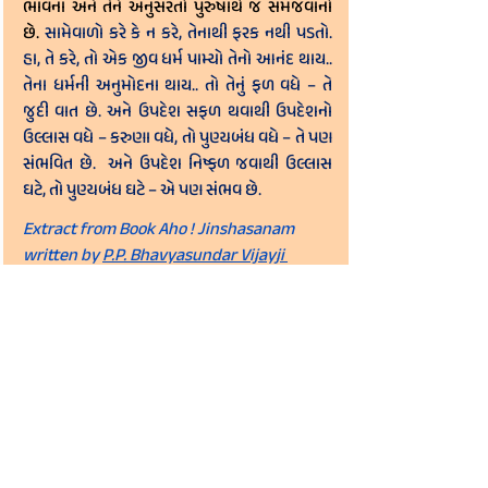
ભાવના અને તેને અનુસરતો પુરુષાર્થ જ સમજવાનો 
છે. 
સામેવાળો કરે કે ન કરે, તેનાથી ફરક નથી પડતો. 
હા, તે કરે, તો એક જીવ ધર્મ પામ્યો તેનો આનંદ થાય.. 
તેના ધર્મની અનુમોદના થાય.. તો તેનું ફળ વધે – તે 
જુદી વાત છે. અને ઉપદેશ સફળ થવાથી ઉપદેશનો 
ઉલ્લાસ વધે – કરુણા વધે, તો પુણ્યબંધ વધે – તે પણ 
સંભવિત છે.  અને ઉપદેશ નિષ્ફળ જવાથી ઉલ્લાસ 
ઘટે, તો પુણ્યબંધ ઘટે – એ પણ સંભવ છે.
Extract from Book Aho ! Jinshasanam 
written by 
P.P. Bhavyasundar Vijayji 
Maharaj Saheb.
અહો ! જિનશાસનમ્ (Aho 
Jinshasanam)