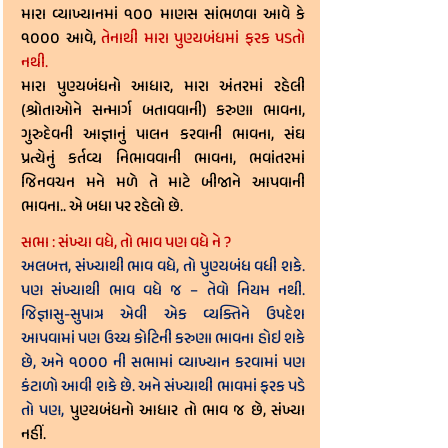
મારા વ્યાખ્યાનમાં ૧૦૦ માણસ સાંભળવા આવે કે 
૧૦૦૦ આવે, 
તેનાથી મારા પુણ્યબંધમાં ફરક પડતો 
નથી.
મારા પુણ્યબંધનો આધાર, મારા અંતરમાં રહેલી 
(શ્રોતાઓને સન્માર્ગ બતાવવાની) કરુણા ભાવના, 
ગુરુદેવની આજ્ઞાનું પાલન કરવાની ભાવના, સંઘ 
પ્રત્યેનું કર્તવ્ય નિભાવવાની ભાવના, ભવાંતરમાં 
જિનવચન મને મળે તે માટે બીજાને આપવાની 
ભાવના.. એ બધા પર રહેલો છે.
સભા : સંખ્યા વધે, તો ભાવ પણ વધે ને ?
અલબત્ત, સંખ્યાથી ભાવ વધે, તો પુણ્યબંધ વધી શકે. 
પણ સંખ્યાથી ભાવ વધે જ – તેવો નિયમ નથી. 
જિજ્ઞાસુ-સુપાત્ર એવી એક વ્યક્તિને ઉપદેશ 
આપવામાં પણ ઉચ્ચ કોટિની કરુણા ભાવના હોઇ શકે 
છે, અને ૧૦૦૦ ની સભામાં વ્યાખ્યાન કરવામાં પણ 
કંટાળો આવી શકે છે. અને સંખ્યાથી ભાવમાં ફરક પડે 
તો પણ, 
પુણ્યબંધનો આધાર તો ભાવ જ છે, સંખ્યા 
નહીં.