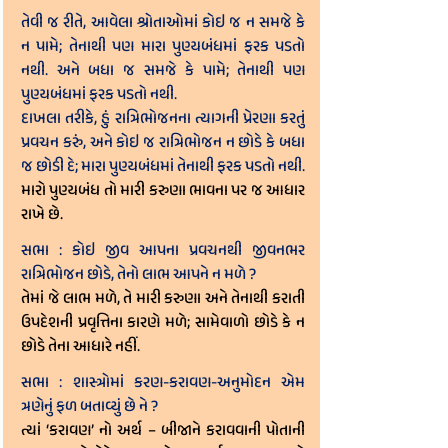
તેવી જ રીતે, આવેલા શ્રોતાઓમાં કોઇ જ ન સમજે કે 
ન પામે; તેનાથી પણ મારા પુણ્યબંધમાં ફરક પડતો 
નથી. અને બધા જ સમજે કે પામે; તેનાથી પણ 
પુણ્યબંધમાં ફરક પડતો નથી.
દાખલા તરીકે, હું રાત્રિભોજનના ત્યાગની પ્રેરણા કરતું 
પ્રવચન કરું, અને કોઇ જ રાત્રિભોજન ન છોડે કે બધા 
જ છોડી દે; મારા પુણ્યબંધમાં તેનાથી ફરક પડતો નથી. 
મારો પુણ્યબંધ તો મારી કરુણા ભાવના પર જ આધાર 
રાખે છે.
સભા : કોઇ જીવ આપના પ્રવચનથી જીવનભર 
રાત્રિભોજન છોડે, તેનો લાભ આપને ન મળે ?
તેમાં જે લાભ મળે, તે મારી કરુણા અને તેનાથી કરાતી 
ઉપદેશની પ્રવૃત્તિના કારણે મળે; સામેવાળો છોડે કે ન 
છોડે તેના આધારે નહીં.
સભા : શાસ્ત્રોમાં કરણ-કરાવણ-અનુમોદન એમ 
ત્રણેનું ફળ બતાવ્યું છે ને ?
ત્યાં ‘કરાવણ’ નો અર્થ – બીજાને કરાવવાની પોતાની 