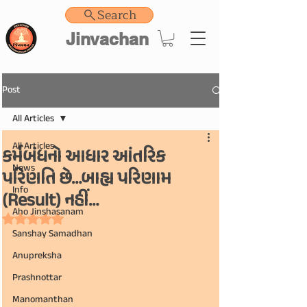
Search
Jinvachan
Post
All Articles
All Articles
કર્મબંધનો આધાર આંતરિક
News
પરિણતિ છે…બાહ્ય પરિણામ
Info
(Result) નહીં…
Aho Jinshasanam
Rated NaN out of 5 stars.
Sanshay Samadhan
Anupreksha
Prashnottar
Manomanthan