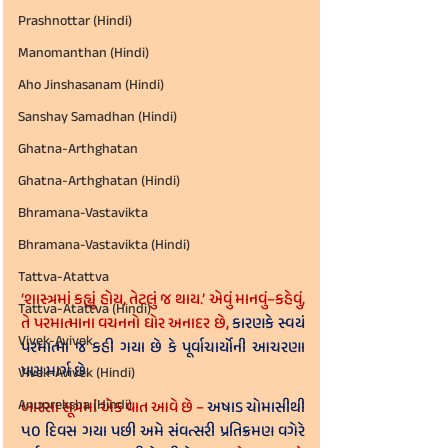
Prashnottar (Hindi)
Manomanthan (Hindi)
Aho Jinshasanam (Hindi)
Sanshay Samadhan (Hindi)
Ghatna-Arthghatan
Ghatna-Arthghatan (Hindi)
Bhramana-Vastavikta
Bhramana-Vastavikta (Hindi)
Tattva-Atattva
‘શાસ્ત્રમાં કહ્યું હોય, તેટલું જ થાય.’ એવું માનવું–કહેવું, 
Tattva-Atattva (Hindi)
તે પરમાત્માના વચનનો ઘોર અનાદર છે, 
કારણકે સ્વયં 
Vivek-Avivek
પરમાત્મા જ કહી ગયા છે કે પૂર્વાચાર્યોની આચરણા 
પણ માર્ગ છે.
Vivek-Avivek (Hindi)
Anupreksha (Hindi)
બારસા સૂત્રમાં એક વાત આવે છે – 
અષાડ ચોમાસીથી 
૫૦ દિવસ ગયા પછી અમે સંવત્સરી પ્રતિક્રમણ વગેરે 