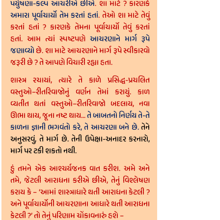
પર્યુષણા-કલ્પ આચરીએ છીએ
. શા માટે ? કારણકે 
અમારા પૂર્વાચાર્યો તેમ કરતાં હતાં
. તેઓ શા માટે તેવું 
કરતાં હતાં ? કારણકે તેમના પૂર્વાચાર્યો તેવું કરતાં 
હતાં. આમ ત્યાં સ્પષ્ટપણે 
આચરણાને માર્ગ રૂપે 
જણાવ્યો 
છે. શા માટે આચરણાને માર્ગ રૂપે સ્વીકારવો 
જરૂરી છે ? તે આપણે વિચારી રહ્યા હતા.
શાસ્ત્ર રચાયાં, ત્યારે તે કાળે પ્રસિદ્ધ-પ્રચલિત 
વસ્તુઓ–રીતરિવાજોનું વર્ણન તેમાં કરાયું. કાળ 
વ્યતીત થતાં વસ્તુઓ–રીતરિવાજો બદલાય, નવા 
ઊભા થાય, જૂના નષ્ટ થાય... 
તે બાબતનો નિર્ણય તે-તે 
કાળના જ્ઞાની ભગવંતો કરે, તે આચરણા બને છે. 
તેને 
અનુસરવું, તે માર્ગ છે. તેની ઉપેક્ષા-અનાદર કરનારો, 
માર્ગ પર ટકી શકતો નથી.
હું તમને એક આશ્ચર્યજનક વાત કરીશ. અમે અને 
તમે, જેટલી આરાધના કરીએ છીએ, તેનું વિશ્લેષણ 
કરાય કે – ‘આમાં શાસ્ત્રાધારે થતી આરાધના કેટલી ? 
અને પૂર્વાચાર્યોની આચરણાના આધારે થતી આરાધના 
કેટલી ?’ તો તેનું પરિણામ ચોંકાવનારું હશે –