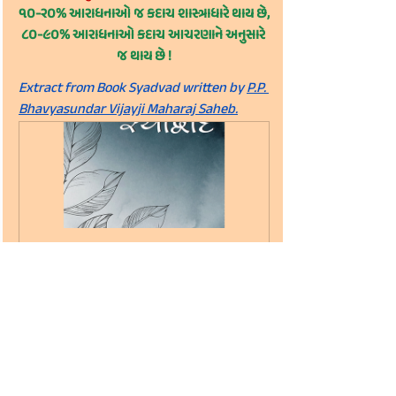
૧૦-૨૦% આરાધનાઓ જ કદાચ શાસ્ત્રાધારે થાય છે,
૮૦-૯૦% આરાધનાઓ કદાચ આચરણાને અનુસારે 
જ થાય છે !
Extract from Book Syadvad written by 
P.P. 
Bhavyasundar Vijayji Maharaj Saheb.
સ્યાદ્વાદ (Syadvad)
₹40.00
₹10.00
Buy Now
Manomanthan