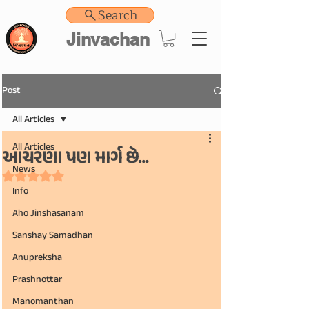
Search
Jinvachan
Post
All Articles
All Articles
આચરણા પણ માર્ગ છે…
News
Rated NaN out of 5 stars.
Info
Aho Jinshasanam
Sanshay Samadhan
Anupreksha
Prashnottar
Manomanthan